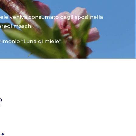
mele veniva consumato dagli sposi nella
eredi maschi.
rimonio “Luna di miele”.
?