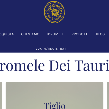
CQUISTA
CHI SIAMO
IDROMELE
PRODOTTI
BLOG
LOGIN/REGISTRATI
romele Dei Taur
Tiglio