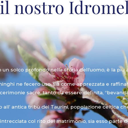
l nostro Idromel
o un solco profondo nella storia dell’uomo, è la più 
chinghi ne fecero uso, sia come apprezzata e raffin
cerimonie sacre, tanto da essere definita, “bevanda
 all’ antica tribù dei Taurini, popolazione celtica c
trecciata col rito del matrimonio, sia esso parte dell