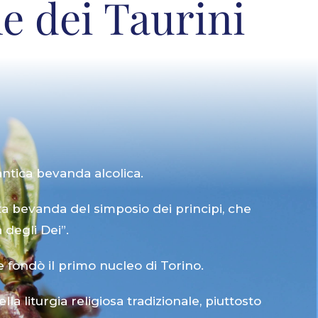
e dei Taurini
antica bevanda alcolica.
ata bevanda del simposio dei principi, che
 degli Dei”.
he fondò il primo nucleo di Torino.
a liturgia religiosa tradizionale, piuttosto