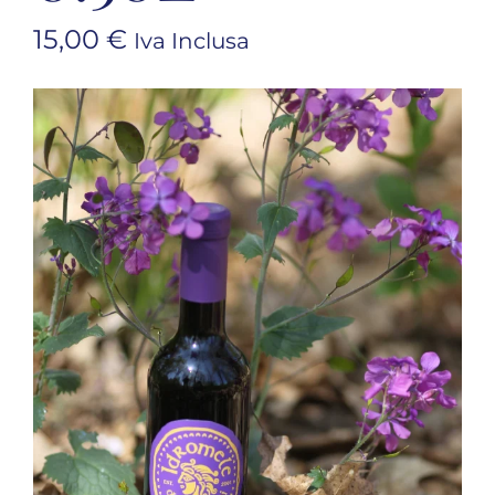
15,00
€
Iva Inclusa
Prodotti
Blog
Contatti