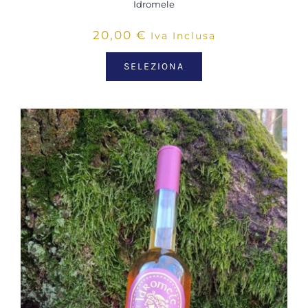
Idromele
20,00
€
Iva Inclusa
SELEZIONA