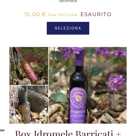
Idromele
15,00
€
ESAURITO
Iva Inclusa
SELEZIONA
Box Idromele Barricati +