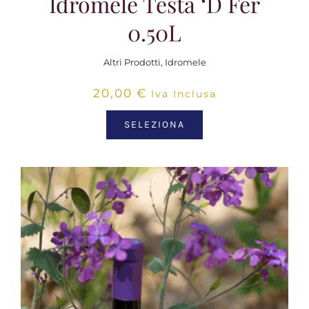
Idromele Testa ‘d Fer
0.50L
Altri Prodotti
,
Idromele
20,00
€
Iva Inclusa
SELEZIONA