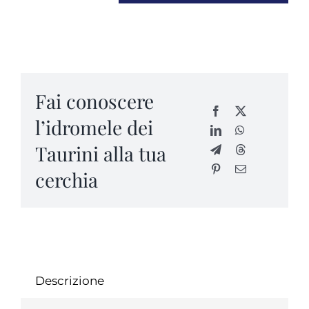
di
Corbezzolo
quantità
Fai conoscere
l’idromele dei
Taurini alla tua
cerchia
Descrizione