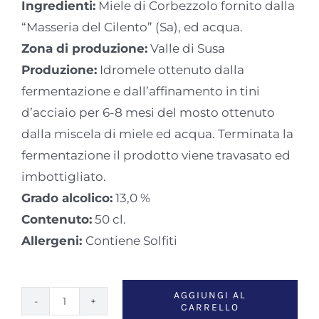
Ingredienti:
Miele di Corbezzolo fornito dalla
“Masseria del Cilento” (Sa), ed acqua.
Zona di produzione:
Valle di Susa
Produzione:
Idromele ottenuto dalla
fermentazione e dall’affinamento in tini
d’acciaio per 6-8 mesi del mosto ottenuto
dalla miscela di miele ed acqua. Terminata la
fermentazione il prodotto viene travasato ed
imbottigliato.
Grado alcolico:
13,0 %
Contenuto:
50 cl.
Allergeni:
Contiene Solfiti
AGGIUNGI AL
CARRELLO
Idromele