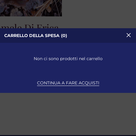
omele Di Erica
CARRELLO DELLA SPESA
0
Idromele
,00
€
Iva Inclusa
Non ci sono prodotti nel carrello
ESAURITO
SELEZIONA
CONTINUA A FARE ACQUISTI