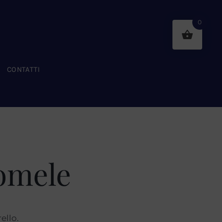
0
CONTATTI
romele
ello.