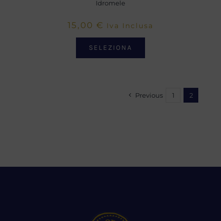
Idromele
15,00
€
Iva Inclusa
SELEZIONA
Previous
1
2