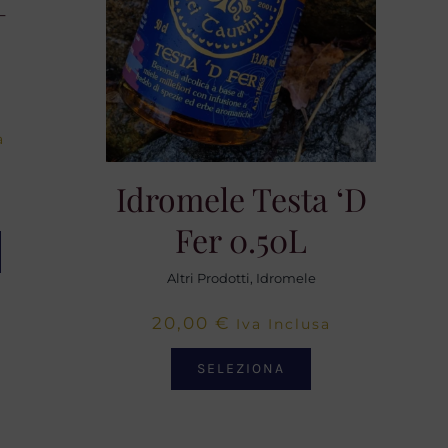
+
scia
a
Idromele Testa ‘d
ezzo:
Fer 0.50L
,00 €
Altri Prodotti
,
Idromele
20,00
€
Iva Inclusa
,00 €
SELEZIONA