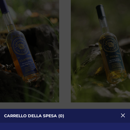
omele Classico
Idromele Al T
CARRELLO DELLA SPESA
0
0.50L
0.50L