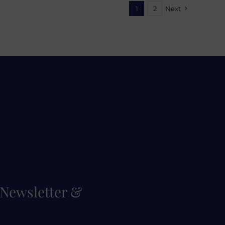
1
2
Next
a Newsletter &