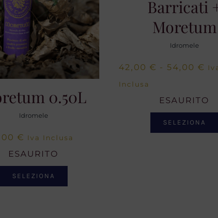
Barricati 
Moretum
Idromele
Fa
42,00
€
-
54,00
€
Iv
di
Inclusa
retum 0.50L
pr
ESAURITO
da
Idromele
SELEZIONA
42
,00
€
Iva Inclusa
a
ESAURITO
54
SELEZIONA