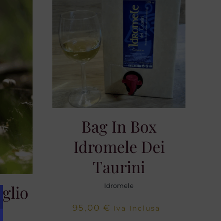
Bag In Box
Idromele Dei
Taurini
iglio
Idromele
95,00
€
Iva Inclusa