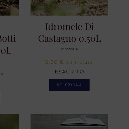
Idromele Di
otti
Castagno 0.50L
50L
Idromele
15,00
€
Iva Inclusa
ESAURITO
sa
SELEZIONA