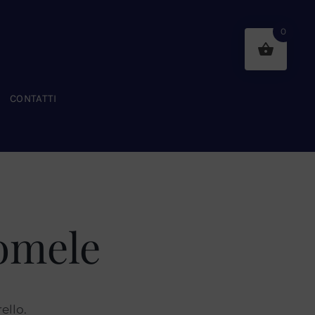
0
CONTATTI
romele
ello.