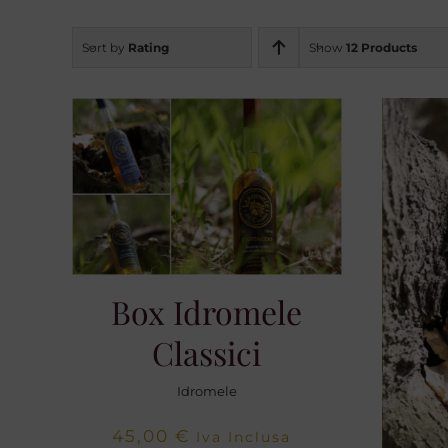
Sort by
Rating
Show
12 Products
Box Idromele
Classici
Idromele
45,00
€
Iva Inclusa