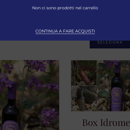
Idromele
Idromele
Non ci sono prodotti nel carrello
5,00
€
15,00
€
Iva Inclusa
Iva Inclu
ESAURITO
CONTINUA A FARE ACQUISTI
SELEZIONA
SELEZIONA
Box Idrome