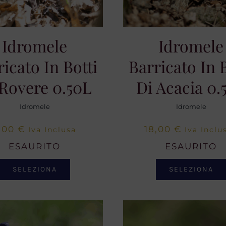
Idromele
Idromele
ricato In Botti
Barricato In B
 Rovere 0.50L
Di Acacia 0.
Idromele
Idromele
,00
€
18,00
€
Iva Inclusa
Iva Inclu
ESAURITO
ESAURITO
SELEZIONA
SELEZIONA