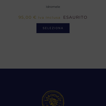
Idromele
95,00
€
ESAURITO
Iva Inclusa
SELEZIONA