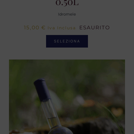
0.50L
Idromele
15,00
€
ESAURITO
Iva Inclusa
SELEZIONA