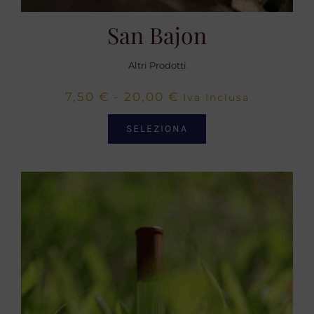
San Bajon
Altri Prodotti
Fascia
7,50
€
-
20,00
€
Iva Inclusa
di
SELEZIONA
prezzo:
da
7,50 €
a
20,00 €