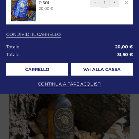
0.50L
-
+
Idromele
20,00
€
Testa
'd
Fer
CONDIVIDI IL CARRELLO
0.50L
quantità
Totale
20,00
€
Totale
31,50
€
CARRELLO
VAI ALLA CASSA
CONTINUA A FARE ACQUISTI