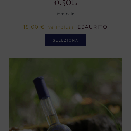
0.50L
Idromele
15,00
€
ESAURITO
Iva Inclusa
SELEZIONA