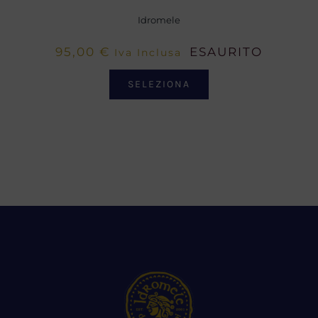
Idromele
95,00
€
ESAURITO
Iva Inclusa
SELEZIONA