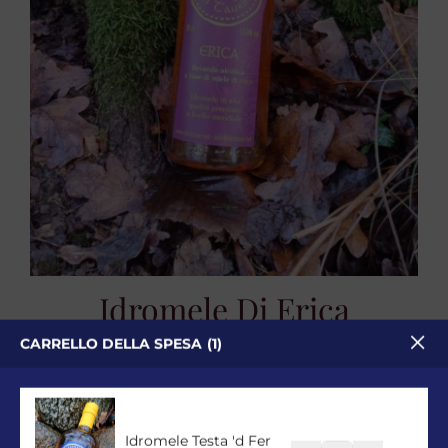
Idromele Di Erica
CARRELLO DELLA SPESA
1
Idromele
15,00
€
ESAURITO
Iva Inclusa
Idromele Testa 'd Fer
SELEZIONA