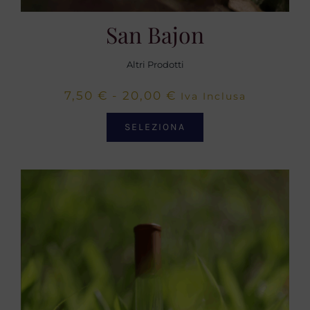
San Bajon
Altri Prodotti
Fascia
7,50
€
-
20,00
€
Iva Inclusa
di
SELEZIONA
prezzo:
da
7,50 €
a
20,00 €