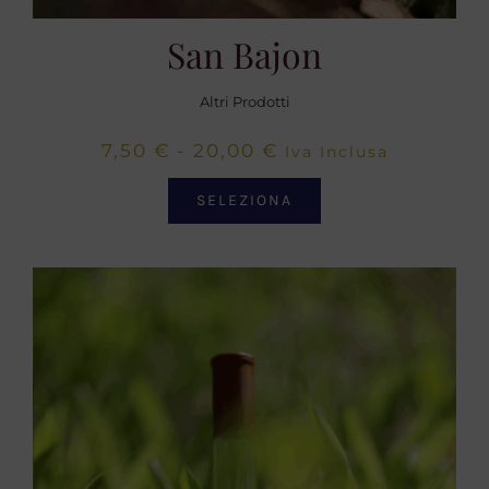
San Bajon
Altri Prodotti
Fascia
7,50
€
-
20,00
€
Iva Inclusa
di
SELEZIONA
prezzo:
da
7,50 €
a
20,00 €