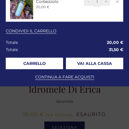
Corbezzolo
-
+
Idromele
20,00
€
di
Corbezzolo
quantità
CONDIVIDI IL CARRELLO
Totale
20,00
€
Totale
31,50
€
CARRELLO
VAI ALLA CASSA
CONTINUA A FARE ACQUISTI
Idromele Di Erica
Idromele
15,00
€
ESAURITO
Iva Inclusa
SELEZIONA