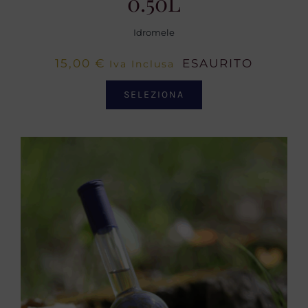
0.50L
Idromele
15,00
€
ESAURITO
Iva Inclusa
SELEZIONA