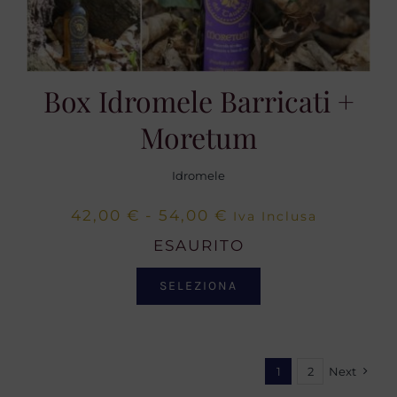
Box Idromele Barricati +
Moretum
Idromele
Fascia
42,00
€
-
54,00
€
Iva Inclusa
di
ESAURITO
prezzo:
SELEZIONA
da
42,00 €
a
1
2
Next
54,00 €