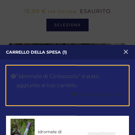
15,00
€
ESAURITO
Iva Inclusa
SELEZIONA
CARRELLO DELLA SPESA
1
“Idromele di Corbezzolo” è stato
aggiunto al tuo carrello.
Visualizza carrello
Idromele di