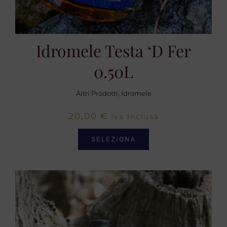
Idromele Testa ‘d Fer
0.50L
Altri Prodotti
,
Idromele
20,00
€
Iva Inclusa
SELEZIONA