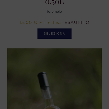
0.50L
Idromele
15,00
€
ESAURITO
Iva Inclusa
SELEZIONA