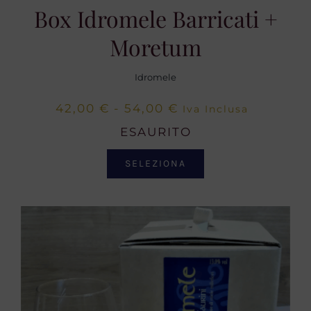
Box Idromele Barricati +
Moretum
Idromele
Fascia
42,00
€
-
54,00
€
Iva Inclusa
di
ESAURITO
prezzo:
SELEZIONA
da
42,00 €
a
54,00 €