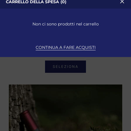
CARRELLO DELLA SPESA
0
Idromele Barricato In Botti
Di Rovere 0.50L
Non ci sono prodotti nel carrello
Idromele
CONTINUA A FARE ACQUISTI
18,00
€
ESAURITO
Iva Inclusa
SELEZIONA