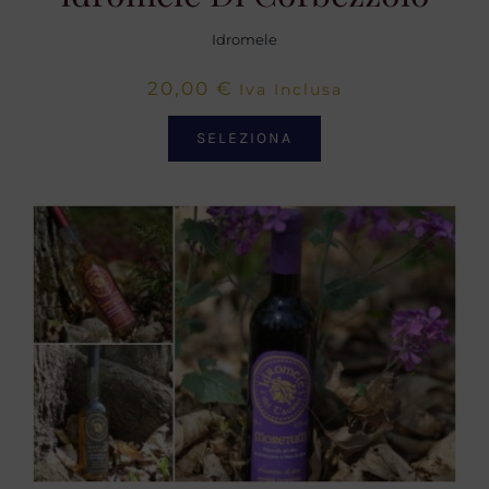
Idromele
20,00
€
Iva Inclusa
SELEZIONA