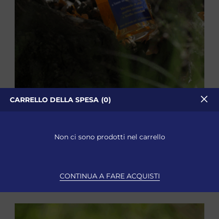
CARRELLO DELLA SPESA
0
Idromele Classico 0.50L
Idromele
Non ci sono prodotti nel carrello
15,00
€
Iva Inclusa
SELEZIONA
CONTINUA A FARE ACQUISTI