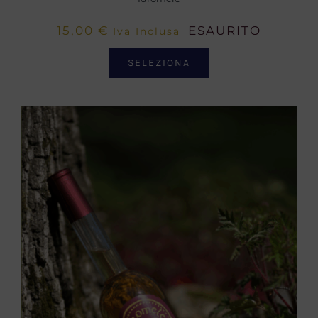
15,00
€
ESAURITO
Iva Inclusa
SELEZIONA