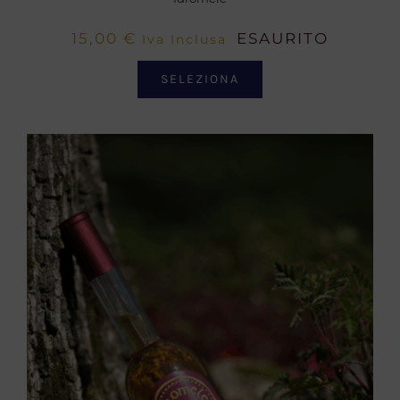
15,00
€
ESAURITO
Iva Inclusa
SELEZIONA