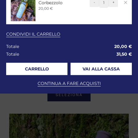
Corbezzolo
-
+
Idromele
20,00
€
di
Corbezzolo
quantità
CONDIVIDI IL CARRELLO
Idromele Di Castagno
Totale
20,00
€
0.50L
Totale
31,50
€
Idromele
CARRELLO
VAI ALLA CASSA
15,00
€
ESAURITO
Iva Inclusa
CONTINUA A FARE ACQUISTI
SELEZIONA