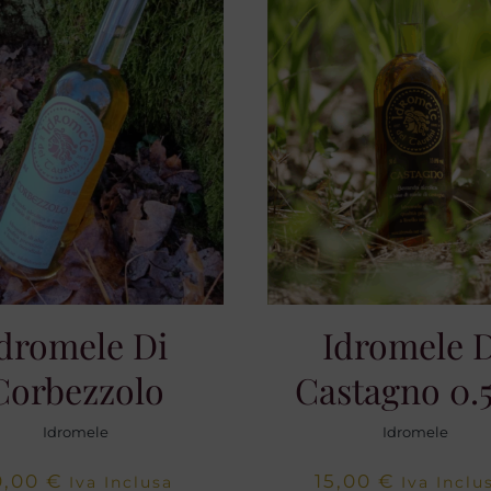
dromele Di
Idromele 
Corbezzolo
Castagno 0.
Idromele
Idromele
0,00
€
15,00
€
Iva Inclusa
Iva Inclu