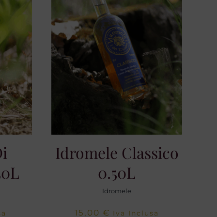
Di
Idromele Classico
50L
0.50L
Idromele
15,00
€
sa
Iva Inclusa