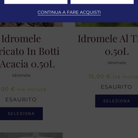
CONTINUA A FARE ACQUISTI
Idromele
Idromele Al T
ricato In Botti
0.50L
 Acacia 0.50L
Idromele
Idromele
15,00
€
Iva Inclu
ESAURITO
,00
€
Iva Inclusa
ESAURITO
SELEZIONA
SELEZIONA