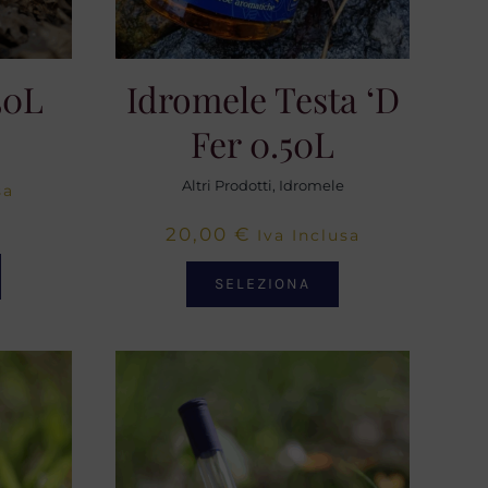
50L
Idromele Testa ‘d
Fer 0.50L
Altri Prodotti
,
Idromele
sa
20,00
€
Iva Inclusa
SELEZIONA