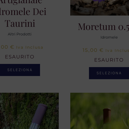
dromele Dei
Taurini
Moretum 0.
Altri Prodotti
Idromele
,00
€
Iva Inclusa
15,00
€
Iva Inclu
ESAURITO
ESAURITO
SELEZIONA
SELEZIONA