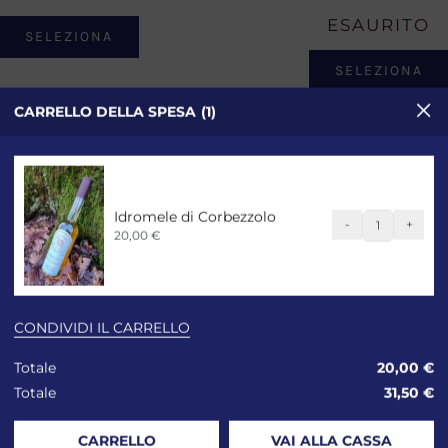
ESAURITO
SELEZIONA
SELEZIONA
CARRELLO DELLA SPESA
1
Idromele di Corbezzolo
-
+
Idromele
20,00
€
di
Corbezzol
quantità
CONDIVIDI IL CARRELLO
Totale
20,00
€
Totale
31,50
€
CARRELLO
VAI ALLA CASSA