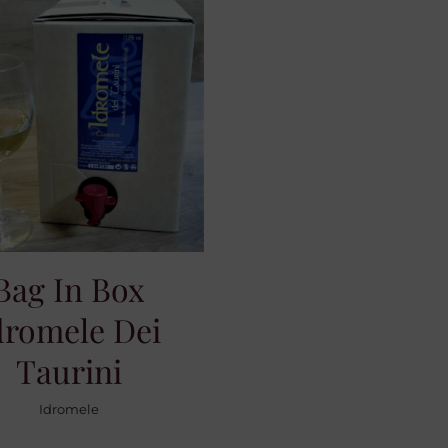
Bag In Box
dromele Dei
Taurini
Idromele