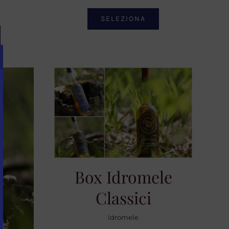
SELEZIONA
o
Box Idromele
Classici
Idromele