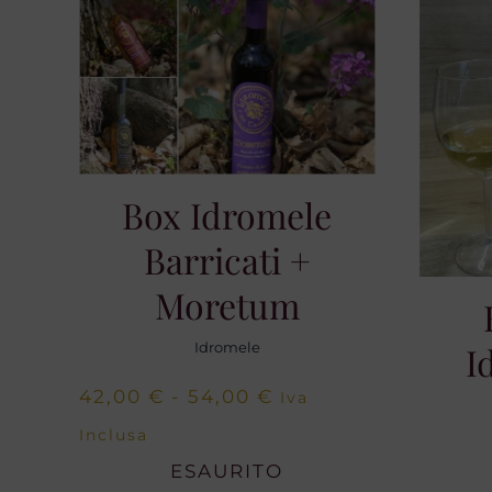
Box Idromele
Barricati +
Moretum
Idromele
I
Fascia
42,00
€
-
54,00
€
Iva
di
Inclusa
prezzo:
ESAURITO