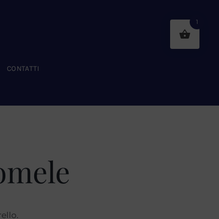
1
CONTATTI
romele
ello.