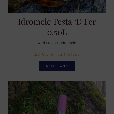
Idromele Testa ‘d Fer
0.50L
Altri Prodotti
,
Idromele
20,00
€
Iva Inclusa
SELEZIONA