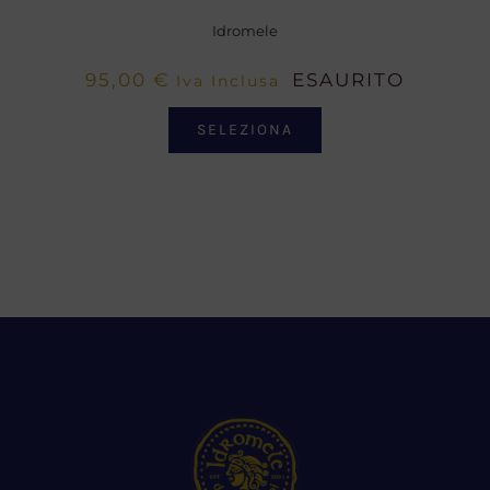
Idromele
95,00
€
ESAURITO
Iva Inclusa
SELEZIONA