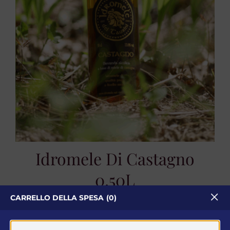
Idromele Di Castagno
0.50L
CARRELLO DELLA SPESA
0
Idromele
15,00
€
ESAURITO
Iva Inclusa