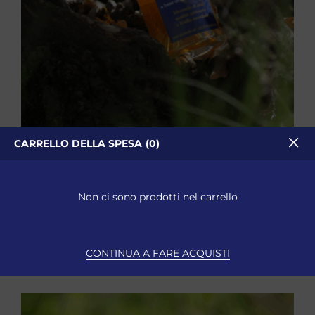
CARRELLO DELLA SPESA
0
Idromele Classico 0.50L
Idromele
Non ci sono prodotti nel carrello
15,00
€
Iva Inclusa
SELEZIONA
CONTINUA A FARE ACQUISTI