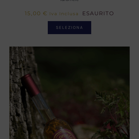
15,00
€
ESAURITO
Iva Inclusa
SELEZIONA