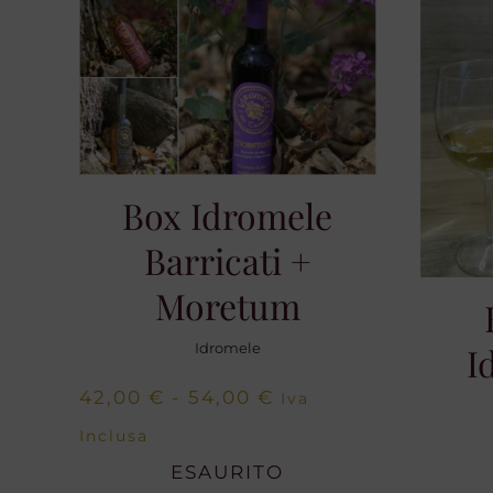
Box Idromele
Barricati +
Moretum
Idromele
I
Fascia
42,00
€
-
54,00
€
Iva
di
Inclusa
prezzo:
ESAURITO