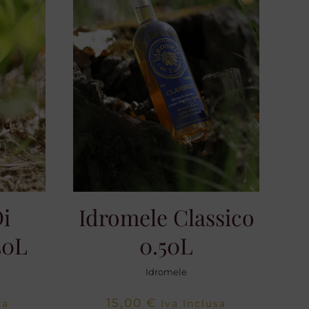
Di
Idromele Classico
50L
0.50L
Idromele
15,00
€
sa
Iva Inclusa