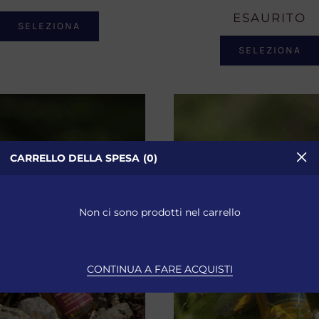
ESAURITO
SELEZIONA
SELEZIONA
CARRELLO DELLA SPESA
0
Non ci sono prodotti nel carrello
CONTINUA A FARE ACQUISTI