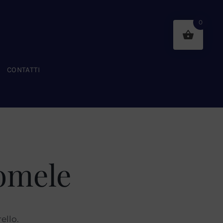
0
CONTATTI
romele
ello.