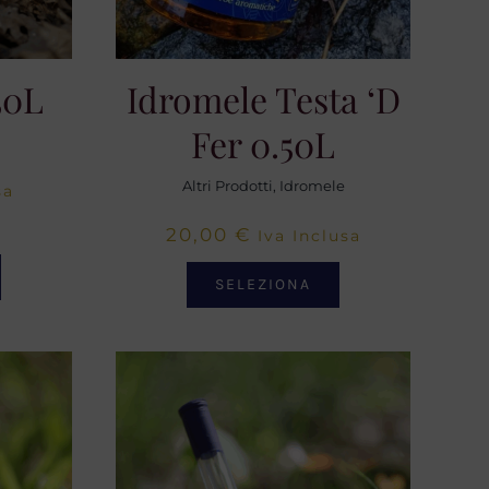
50L
Idromele Testa ‘d
Fer 0.50L
Altri Prodotti
,
Idromele
sa
20,00
€
Iva Inclusa
SELEZIONA