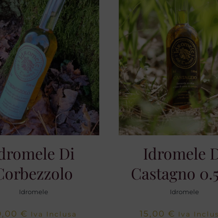
dromele Di
Idromele 
Corbezzolo
Castagno 0.
Idromele
Idromele
0,00
€
15,00
€
Iva Inclusa
Iva Inclu