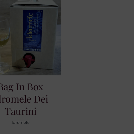
Bag In Box
dromele Dei
Taurini
Idromele