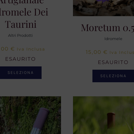
dromele Dei
Taurini
Moretum 0.
Altri Prodotti
Idromele
,00
€
Iva Inclusa
15,00
€
Iva Inclu
ESAURITO
ESAURITO
SELEZIONA
SELEZIONA