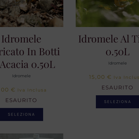
Idromele
Idromele Al T
ricato In Botti
0.50L
 Acacia 0.50L
Idromele
Idromele
15,00
€
Iva Inclu
ESAURITO
,00
€
Iva Inclusa
ESAURITO
SELEZIONA
SELEZIONA