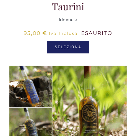
Taurini
Idromele
95,00
€
ESAURITO
Iva Inclusa
SELEZIONA