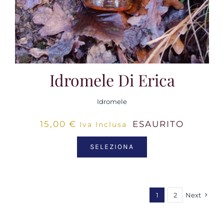
Idromele Di Erica
Idromele
15,00
€
ESAURITO
Iva Inclusa
SELEZIONA
1
2
Next