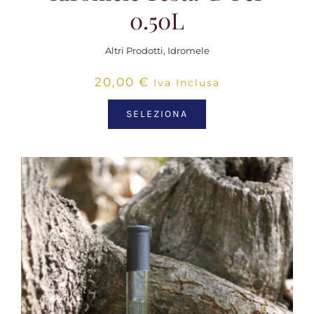
0.50L
Altri Prodotti
,
Idromele
20,00
€
Iva Inclusa
SELEZIONA