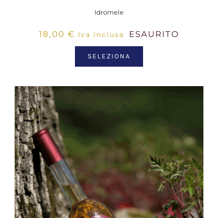
Idromele
18,00
€
ESAURITO
Iva Inclusa
SELEZIONA