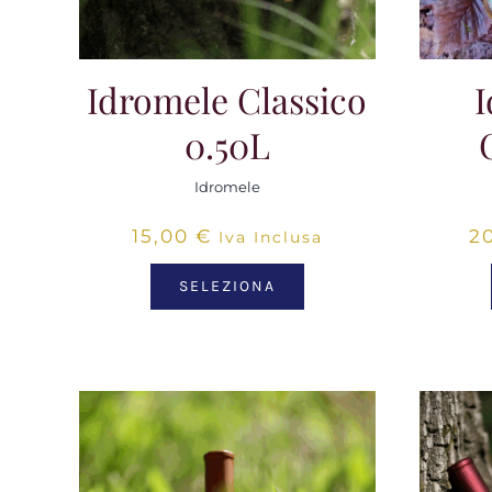
Idromele Classico
I
0.50L
Idromele
15,00
€
2
Iva Inclusa
SELEZIONA