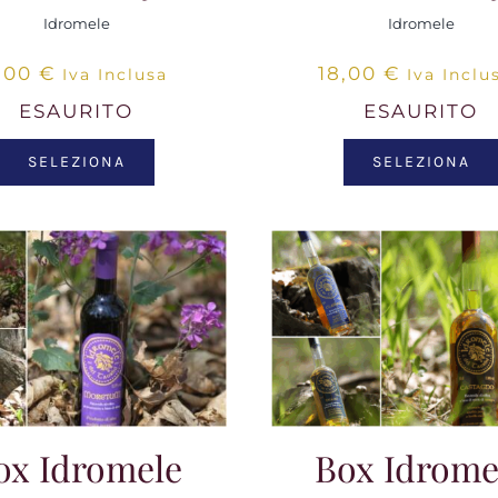
Idromele
Idromele
,00
€
18,00
€
Iva Inclusa
Iva Inclu
ESAURITO
ESAURITO
SELEZIONA
SELEZIONA
ox Idromele
Box Idrome