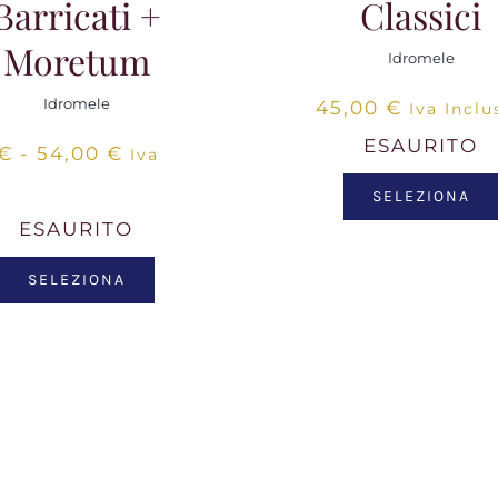
Barricati +
Classici
Moretum
Idromele
Idromele
45,00
€
Iva Inclu
ESAURITO
Fascia
€
-
54,00
€
Iva
di
SELEZIONA
prezzo:
ESAURITO
da
SELEZIONA
42,00 €
a
54,00 €