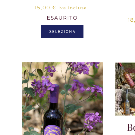
15,00
€
Iva Inclusa
ESAURITO
18
SELEZIONA
B