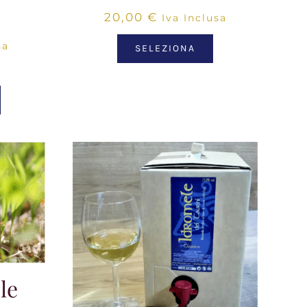
20,00
€
Iva Inclusa
sa
SELEZIONA
le