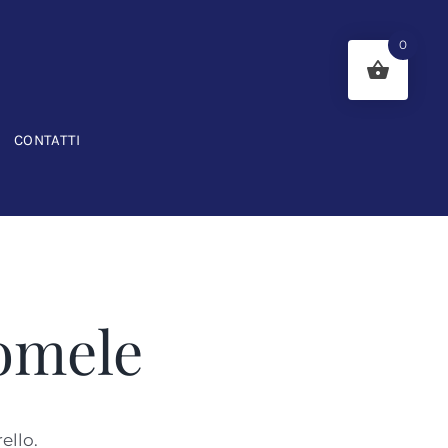
0
CONTATTI
romele
ello.