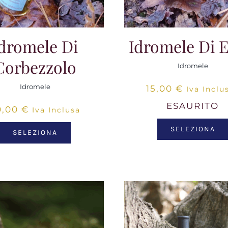
dromele Di
Idromele Di E
Corbezzolo
Idromele
Idromele
15,00
€
Iva Inclu
ESAURITO
0,00
€
Iva Inclusa
SELEZIONA
SELEZIONA