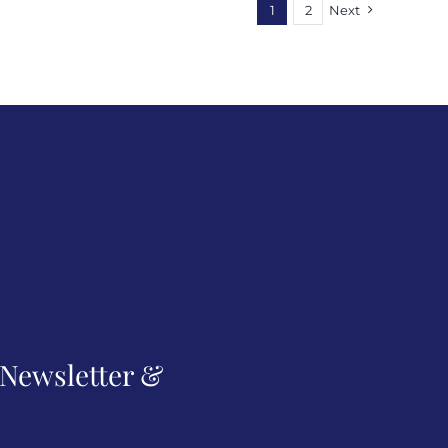
1
2
Next
a Newsletter &