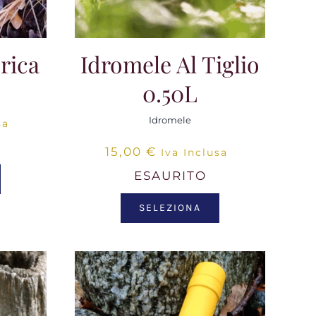
rica
Idromele Al Tiglio
0.50L
Idromele
sa
15,00
€
Iva Inclusa
ESAURITO
SELEZIONA