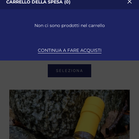
CARRELLO DELLA SPESA
0
Idromele Barricato In Botti
Di Rovere 0.50L
Non ci sono prodotti nel carrello
Idromele
CONTINUA A FARE ACQUISTI
18,00
€
ESAURITO
Iva Inclusa
SELEZIONA