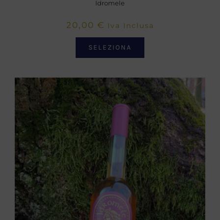
Idromele
20,00
€
Iva Inclusa
SELEZIONA