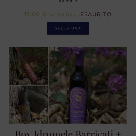
Idromele
15,00
€
ESAURITO
Iva Inclusa
SELEZIONA
Box Idromele Barricati +