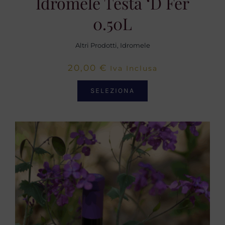
Idromele Testa ‘d Fer
0.50L
Altri Prodotti
,
Idromele
20,00
€
Iva Inclusa
SELEZIONA