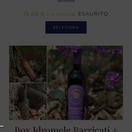
Idromele
15,00
€
ESAURITO
Iva Inclusa
SELEZIONA
Box Idromele Barricati +