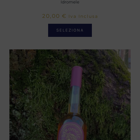
Idromele
20,00
€
Iva Inclusa
SELEZIONA