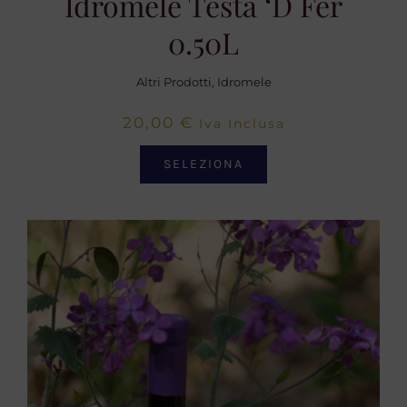
Idromele Testa ‘d Fer
0.50L
Altri Prodotti
,
Idromele
20,00
€
Iva Inclusa
SELEZIONA